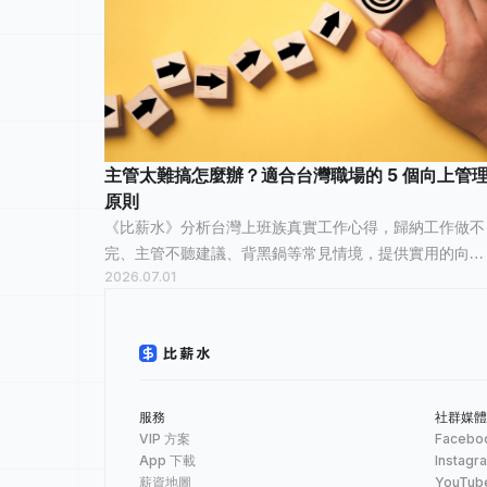
主管太難搞怎麼辦？適合台灣職場的 5 個向上管
原則
《比薪水》分析台灣上班族真實工作心得，歸納工作做不
完、主管不聽建議、背黑鍋等常見情境，提供實用的向上
2026.07.01
管理方法，幫助你在台灣職場建立更有效的溝通模式。
服務
社群媒體
VIP 方案
Facebo
App 下載
Instagr
薪資地圖
YouTub