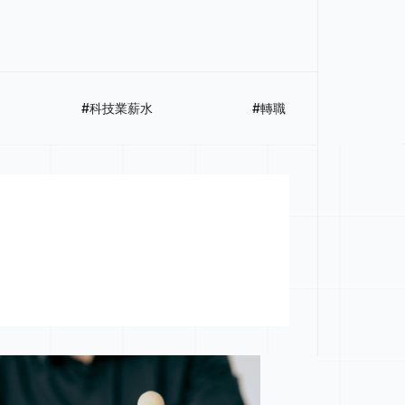
#科技業薪水
#轉職