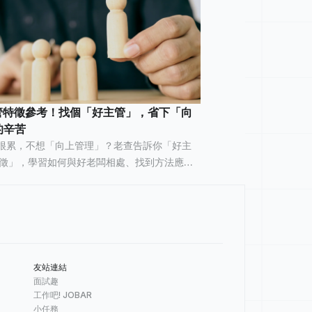
主管特徵參考！找個「好主管」，省下「向
的辛苦
很累，不想「向上管理」？老查告訴你「好主
大特徵」，學習如何與好老闆相處、找到方法應對
職涯更順利、更有成就感！
友站連結
面試趣
工作吧! JOBAR
小任務