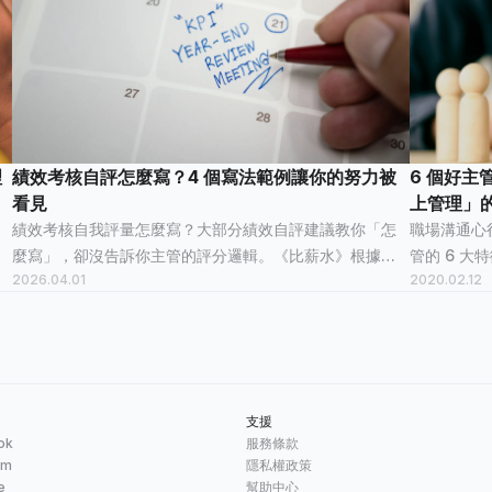
理
績效考核自評怎麼寫？4 個寫法範例讓你的努力被
6 個好
看見
上管理」
績效考核自我評量怎麼寫？大部分績效自評建議教你「怎
職場溝通心
麼寫」，卻沒告訴你主管的評分邏輯。《比薪水》根據過
管的 6 
2026.04.01
2020.02.12
來人真實經驗，整理出 4 個自評寫法範例，告訴你該如何
壞老闆，讓
寫自我評量！
支援
ok
服務條款
am
隱私權政策
e
幫助中心