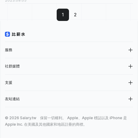
2023.09.05
理的薪水情報，有 31 人分享他們最真實的工作經歷，有 13 人認為
這份工作「 還算愉快...
1
2
服務
社群媒體
支援
友站連結
© 2026 Salary.tw 保留一切權利。
Apple、Apple 標誌以及 iPhone 是
Apple Inc. 在美國及其他國家和地區註冊的商標。