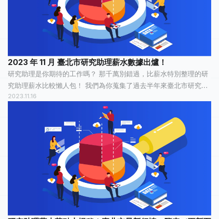
2023 年 11 月 臺北市研究助理薪水數據出爐！
研究助理是你期待的工作嗎？ 那千萬別錯過，比薪水特別整理的研
究助理薪水比較懶人包！ 我們為你蒐集了過去半年來臺北市研究助
2023.11.16
理的薪水情報，有 24 人分享他們最真實的工作經歷，有 10 人認為
這份工作「 還算愉快...