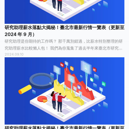
研究助理薪水落點大揭秘！臺北市最新行情一覽表（更新至
2024 年 9 月）
研究助理是你期待的工作嗎？ 那千萬別錯過，比薪水特別整理的研
究助理薪水比較懶人包！ 我們為你蒐集了過去半年來臺北市研究助
2024.09.10
理的薪水情報，有 32 人分享他們最真實的工作經歷，有 9 人認為
這份工作「 還算愉快...
研究助理薪水落點大揭秘！臺北市最新行情一覽表（更新至