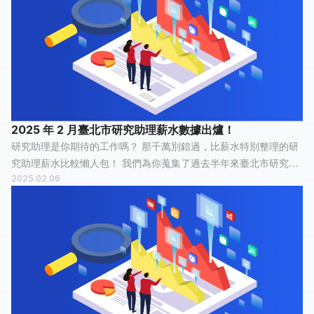
2025 年 2 月臺北市研究助理薪水數據出爐！
研究助理是你期待的工作嗎？ 那千萬別錯過，比薪水特別整理的研
究助理薪水比較懶人包！ 我們為你蒐集了過去半年來臺北市研究助
2025.02.06
理的薪水情報，有 39 人分享他們最真實的工作經歷，有 13 人認為
這份工作「 平常心...