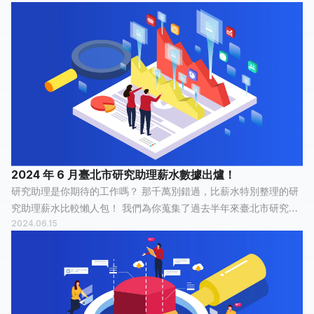
這份工作「 還算愉快...
2024 年 6 月臺北市研究助理薪水數據出爐！
研究助理是你期待的工作嗎？ 那千萬別錯過，比薪水特別整理的研
究助理薪水比較懶人包！ 我們為你蒐集了過去半年來臺北市研究助
2024.06.15
理的薪水情報，有 28 人分享他們最真實的工作經歷，有 11 人認為
這份工作「 還算愉快...