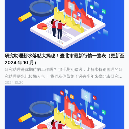
研究助理薪水落點大揭秘！臺北市最新行情一覽表（更新至
2024 年 10 月）
研究助理是你期待的工作嗎？ 那千萬別錯過，比薪水特別整理的研
究助理薪水比較懶人包！ 我們為你蒐集了過去半年來臺北市研究助
2024.10.20
理的薪水情報，有 29 人分享他們最真實的工作經歷，有 12 人認為
這份工作「 平常心...