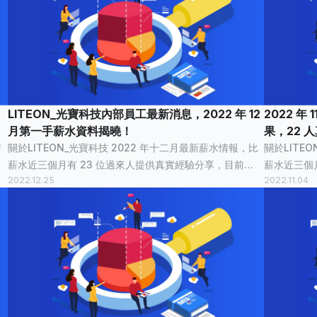
LITEON_光寶科技內部員工最新消息，2022 年 12
2022 年
月第一手薪水資料揭曉！
果，22 
薪
關於LITEON_光寶科技 2022 年十二月最新薪水情報，比
關於LITE
薪水近三個月有 23 位過來人提供真實經驗分享，目前
薪水近三個
2022.12.25
2022.11.04
LITEON_光寶科技已累積 580 筆薪資情報 ，已有 14,887
LITEON_
光...
個人看過。 LITEON_光寶科技平均薪資統計 LITEON_...