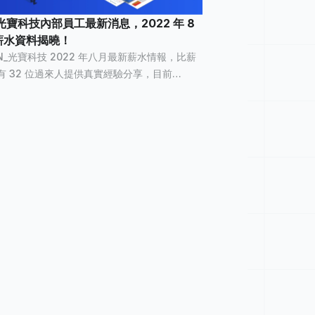
N_光寶科技內部員工最新消息，2022 年 8
薪水資料揭曉！
ON_光寶科技 2022 年八月最新薪水情報，比薪
有 32 位過來人提供真實經驗分享，目前
光寶科技已累積 560 筆薪資情報 ，已有 12,518
個人看過。 LITEON_光寶科技平均薪資統計 LITEON_光...