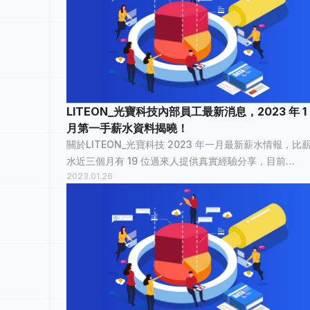
LITEON_光寶科技內部員工最新消息，2023 年 1
月第一手薪水資料揭曉！
關於LITEON_光寶科技 2023 年一月最新薪水情報，比
水近三個月有 19 位過來人提供真實經驗分享，目前
2023.01.26
LITEON_光寶科技已累積 581 筆薪資情報 ，已有 15,388
個人看過。 LITEON_光寶科技平均薪資統計 LITEON_