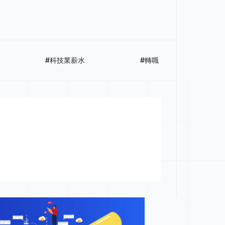
#科技業薪水
#轉職