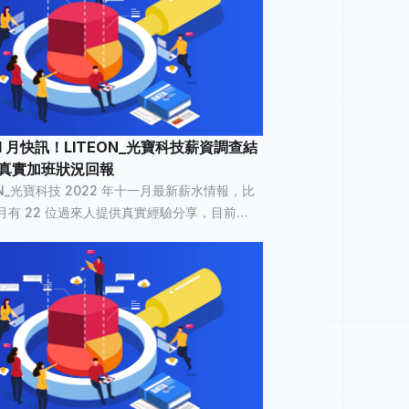
 11 月快訊！LITEON_光寶科技薪資調查結
人真實加班狀況回報
ON_光寶科技 2022 年十一月最新薪水情報，比
月有 22 位過來人提供真實經驗分享，目前
光寶科技已累積 575 筆薪資情報 ，已有 13,823
個人看過。 LITEON_光寶科技平均薪資統計 LITEON_...