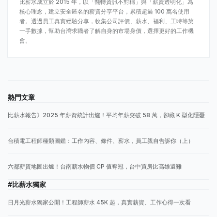
比薪水成立於 2015 年，以「翻轉資訊不對稱」與「薪資透明化」為
核心理念，建立安全匿名的薪資分享平台，累積超過 100 萬名使用
者。透過員工真實經驗分享，收集公司評價、薪水、福利、工時等第
一手數據，幫助台灣求職者了解自身的市場身價，選擇更好的工作機
會。
熱門文章
比薪水報告》2025 年薪資統計出爐！平均年薪突破 58 萬，卻藏 K 型化隱憂
台積電工程師種類圖鑑：工作內容、條件、薪水，員工親自告訴你（上）
六都薪資地圖出爐！台南薪水物價 CP 值奪冠，台中買房比高雄還難
#比薪水獨家
日月光薪水獨家公開！工程師薪水 45K 起，真實薪資、工作心得一次看