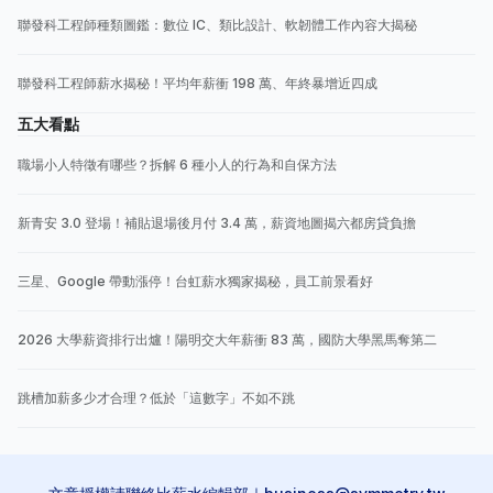
聯發科工程師種類圖鑑：數位 IC、類比設計、軟韌體工作內容大揭秘
聯發科工程師薪水揭秘！平均年薪衝 198 萬、年終暴增近四成
五大看點
職場小人特徵有哪些？拆解 6 種小人的行為和自保方法
新青安 3.0 登場！補貼退場後月付 3.4 萬，薪資地圖揭六都房貸負擔
三星、Google 帶動漲停！台虹薪水獨家揭秘，員工前景看好
2026 大學薪資排行出爐！陽明交大年薪衝 83 萬，國防大學黑馬奪第二
跳槽加薪多少才合理？低於「這數字」不如不跳