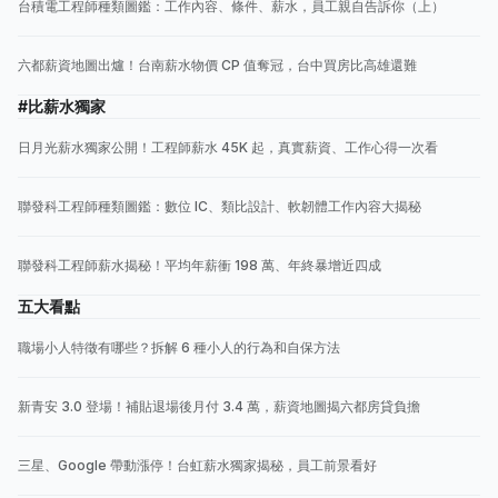
台積電工程師種類圖鑑：工作內容、條件、薪水，員工親自告訴你（上）
六都薪資地圖出爐！台南薪水物價 CP 值奪冠，台中買房比高雄還難
#比薪水獨家
日月光薪水獨家公開！工程師薪水 45K 起，真實薪資、工作心得一次看
聯發科工程師種類圖鑑：數位 IC、類比設計、軟韌體工作內容大揭秘
聯發科工程師薪水揭秘！平均年薪衝 198 萬、年終暴增近四成
五大看點
職場小人特徵有哪些？拆解 6 種小人的行為和自保方法
新青安 3.0 登場！補貼退場後月付 3.4 萬，薪資地圖揭六都房貸負擔
三星、Google 帶動漲停！台虹薪水獨家揭秘，員工前景看好