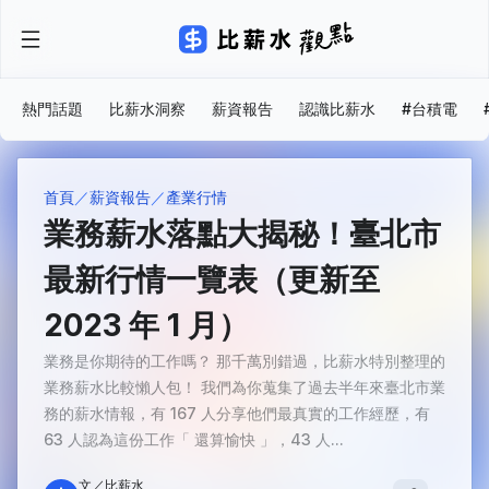
熱門話題
比薪水洞察
薪資報告
認識比薪水
#台積電
首頁
薪資報告
產業行情
業務薪水落點大揭秘！臺北市
最新行情一覽表（更新至
2023 年 1 月）
業務是你期待的工作嗎？ 那千萬別錯過，比薪水特別整理的
業務薪水比較懶人包！ 我們為你蒐集了過去半年來臺北市業
務的薪水情報，有 167 人分享他們最真實的工作經歷，有
63 人認為這份工作「 還算愉快 」，43 人...
文／比薪水