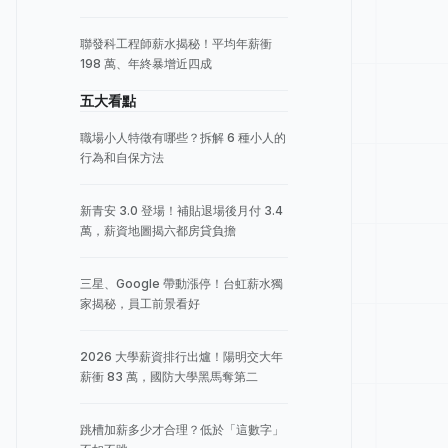
聯發科工程師薪水揭秘！平均年薪衝
198 萬、年終暴增近四成
五大看點
職場小人特徵有哪些？拆解 6 種小人的
行為和自保方法
新青安 3.0 登場！補貼退場後月付 3.4
萬，薪資地圖揭六都房貸負擔
三星、Google 帶動漲停！台虹薪水獨
家揭秘，員工前景看好
2026 大學薪資排行出爐！陽明交大年
薪衝 83 萬，國防大學黑馬奪第二
跳槽加薪多少才合理？低於「這數字」