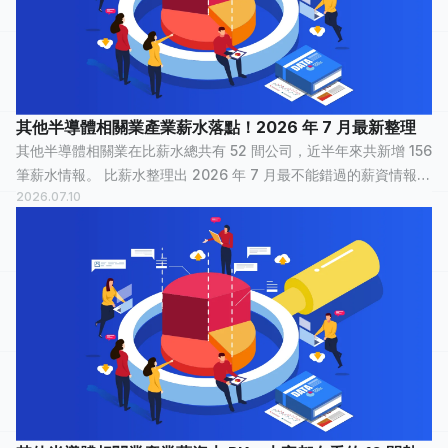
其他半導體相關業產業薪水落點！2026 年 7 月最新整理
其他半導體相關業在比薪水總共有 52 間公司，近半年來共新增 156
筆薪水情報。 比薪水整理出 2026 年 7 月最不能錯過的薪資情報，
2026.07.10
讓正在物色新工作的大家，可以快速了解其他半導體相關業裡，哪
間公司最多人關注？...