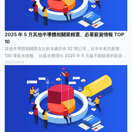
2025 年 5 月其他半導體相關業精選、必看薪資情報 TOP
10
其他半導體相關業在比薪水總共有 52 間公司，近半年來共新增
130 筆薪水情報。 比薪水整理出 2025 年 5 月最不能錯過的薪資情
2025.05.14
報，讓正在物色新工作的大家，可以快速了解其他半導體相關業
裡，哪間公司最多人關注？...