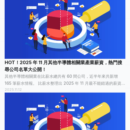
HOT！2025 年 11 月其他半導體相關業產業薪資，熱門搜
尋公司名單大公開！
其他半導體相關業在比薪水總共有 60 間公司，近半年來共新增
165 筆薪水情報。 比薪水整理出 2025 年 11 月最不能錯過的薪資情
2025.11.12
報，讓正在物色新工作的大家，可以快速了解其他半導體相關業
裡，哪間公司最多人關注？...