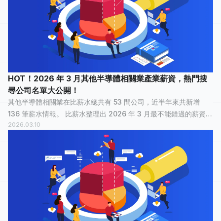
HOT！2026 年 3 月其他半導體相關業產業薪資，熱門搜
尋公司名單大公開！
其他半導體相關業在比薪水總共有 53 間公司，近半年來共新增
136 筆薪水情報。 比薪水整理出 2026 年 3 月最不能錯過的薪資情
2026.03.10
報，讓正在物色新工作的大家，可以快速了解其他半導體相關業
裡，哪間公司最多人關注？...