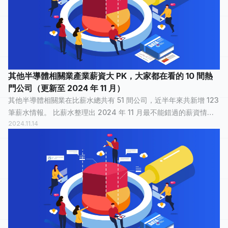
其他半導體相關業產業薪資大 PK，大家都在看的 10 間熱
門公司（更新至 2024 年 11 月）
其他半導體相關業在比薪水總共有 51 間公司，近半年來共新增 123
筆薪水情報。 比薪水整理出 2024 年 11 月最不能錯過的薪資情
2024.11.14
報，讓正在物色新工作的大家，可以快速了解其他半導體相關業
裡，哪間公司最多人關注？...