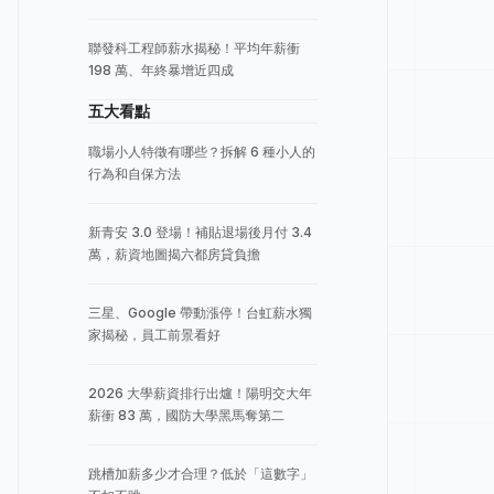
聯發科工程師薪水揭秘！平均年薪衝
198 萬、年終暴增近四成
五大看點
職場小人特徵有哪些？拆解 6 種小人的
行為和自保方法
新青安 3.0 登場！補貼退場後月付 3.4
萬，薪資地圖揭六都房貸負擔
三星、Google 帶動漲停！台虹薪水獨
家揭秘，員工前景看好
2026 大學薪資排行出爐！陽明交大年
薪衝 83 萬，國防大學黑馬奪第二
跳槽加薪多少才合理？低於「這數字」