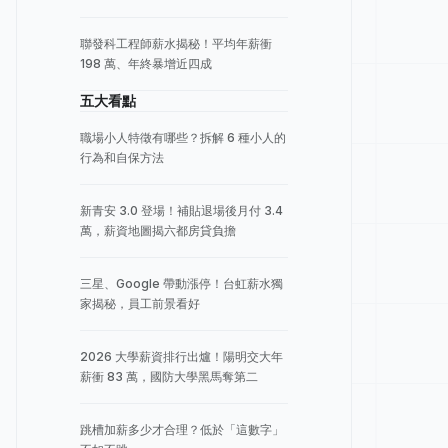
聯發科工程師薪水揭秘！平均年薪衝
198 萬、年終暴增近四成
五大看點
職場小人特徵有哪些？拆解 6 種小人的
行為和自保方法
新青安 3.0 登場！補貼退場後月付 3.4
萬，薪資地圖揭六都房貸負擔
三星、Google 帶動漲停！台虹薪水獨
家揭秘，員工前景看好
2026 大學薪資排行出爐！陽明交大年
薪衝 83 萬，國防大學黑馬奪第二
跳槽加薪多少才合理？低於「這數字」