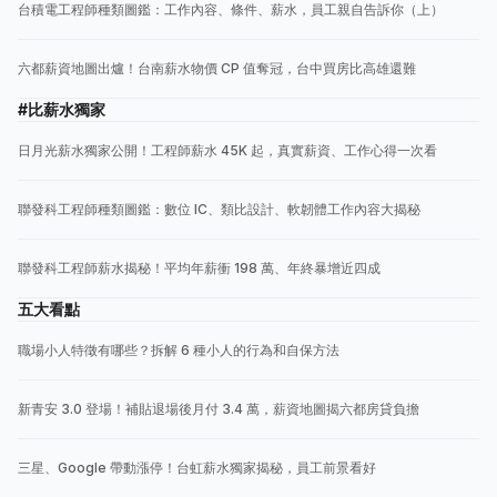
台積電工程師種類圖鑑：工作內容、條件、薪水，員工親自告訴你（上）
六都薪資地圖出爐！台南薪水物價 CP 值奪冠，台中買房比高雄還難
#比薪水獨家
日月光薪水獨家公開！工程師薪水 45K 起，真實薪資、工作心得一次看
聯發科工程師種類圖鑑：數位 IC、類比設計、軟韌體工作內容大揭秘
聯發科工程師薪水揭秘！平均年薪衝 198 萬、年終暴增近四成
五大看點
職場小人特徵有哪些？拆解 6 種小人的行為和自保方法
新青安 3.0 登場！補貼退場後月付 3.4 萬，薪資地圖揭六都房貸負擔
三星、Google 帶動漲停！台虹薪水獨家揭秘，員工前景看好