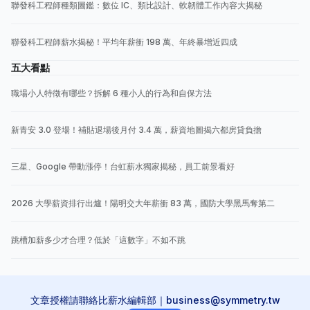
聯發科工程師種類圖鑑：數位 IC、類比設計、軟韌體工作內容大揭秘
聯發科工程師薪水揭秘！平均年薪衝 198 萬、年終暴增近四成
五大看點
職場小人特徵有哪些？拆解 6 種小人的行為和自保方法
新青安 3.0 登場！補貼退場後月付 3.4 萬，薪資地圖揭六都房貸負擔
三星、Google 帶動漲停！台虹薪水獨家揭秘，員工前景看好
2026 大學薪資排行出爐！陽明交大年薪衝 83 萬，國防大學黑馬奪第二
跳槽加薪多少才合理？低於「這數字」不如不跳
文章授權請聯絡比薪水編輯部｜business@symmetry.tw