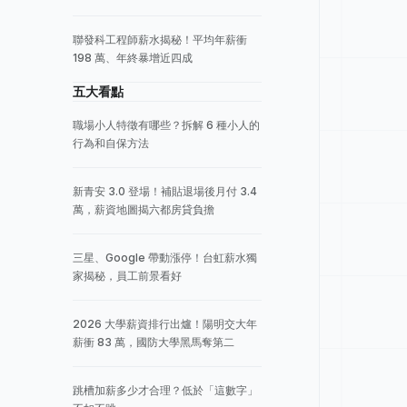
聯發科工程師薪水揭秘！平均年薪衝
198 萬、年終暴增近四成
五大看點
職場小人特徵有哪些？拆解 6 種小人的
行為和自保方法
新青安 3.0 登場！補貼退場後月付 3.4
萬，薪資地圖揭六都房貸負擔
三星、Google 帶動漲停！台虹薪水獨
家揭秘，員工前景看好
2026 大學薪資排行出爐！陽明交大年
薪衝 83 萬，國防大學黑馬奪第二
跳槽加薪多少才合理？低於「這數字」