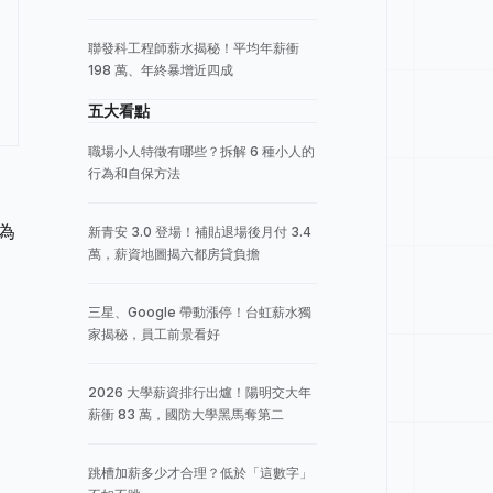
聯發科工程師薪水揭秘！平均年薪衝
198 萬、年終暴增近四成
五大看點
職場小人特徵有哪些？拆解 6 種小人的
行為和自保方法
為
新青安 3.0 登場！補貼退場後月付 3.4
萬，薪資地圖揭六都房貸負擔
三星、Google 帶動漲停！台虹薪水獨
家揭秘，員工前景看好
2026 大學薪資排行出爐！陽明交大年
薪衝 83 萬，國防大學黑馬奪第二
跳槽加薪多少才合理？低於「這數字」