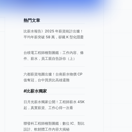
熱門文章
比薪水報告》2025 年薪資統計出爐！
平均年薪突破 58 萬，卻藏 K 型化隱憂
台積電工程師種類圖鑑：工作內容、條
件、薪水，員工親自告訴你（上）
六都薪資地圖出爐！台南薪水物價 CP
值奪冠，台中買房比高雄還難
#比薪水獨家
日月光薪水獨家公開！工程師薪水 45K
起，真實薪資、工作心得一次看
聯發科工程師種類圖鑑：數位 IC、類比
設計、軟韌體工作內容大揭秘