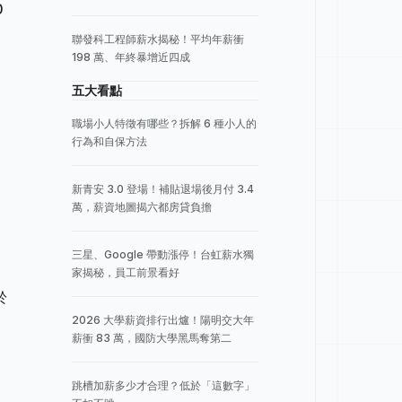
0
聯發科工程師薪水揭秘！平均年薪衝
198 萬、年終暴增近四成
五大看點
職場小人特徵有哪些？拆解 6 種小人的
行為和自保方法
新青安 3.0 登場！補貼退場後月付 3.4
萬，薪資地圖揭六都房貸負擔
三星、Google 帶動漲停！台虹薪水獨
家揭秘，員工前景看好
於
2026 大學薪資排行出爐！陽明交大年
薪衝 83 萬，國防大學黑馬奪第二
跳槽加薪多少才合理？低於「這數字」