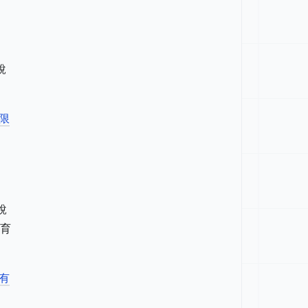
說
限
說
育
有