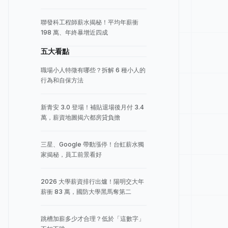
聯發科工程師薪水揭秘！平均年薪衝
198 萬、年終暴增近四成
五大看點
職場小人特徵有哪些？拆解 6 種小人的
行為和自保方法
新青安 3.0 登場！補貼退場後月付 3.4
萬，薪資地圖揭六都房貸負擔
三星、Google 帶動漲停！台虹薪水獨
家揭秘，員工前景看好
2026 大學薪資排行出爐！陽明交大年
薪衝 83 萬，國防大學黑馬奪第二
跳槽加薪多少才合理？低於「這數字」