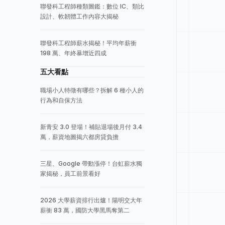
聯發科工程師種類圖鑑：數位 IC、類比
設計、軟韌體工作內容大揭秘
聯發科工程師薪水揭秘！平均年薪衝
198 萬、年終暴增近四成
五大看點
職場小人特徵有哪些？拆解 6 種小人的
行為和自保方法
新青安 3.0 登場！補貼退場後月付 3.4
萬，薪資地圖揭六都房貸負擔
三星、Google 帶動漲停！台虹薪水獨
家揭秘，員工前景看好
2026 大學薪資排行出爐！陽明交大年
薪衝 83 萬，國防大學黑馬奪第二