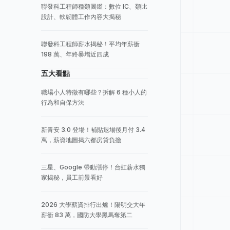
聯發科工程師種類圖鑑：數位 IC、類比
設計、軟韌體工作內容大揭秘
聯發科工程師薪水揭秘！平均年薪衝
198 萬、年終暴增近四成
五大看點
職場小人特徵有哪些？拆解 6 種小人的
行為和自保方法
新青安 3.0 登場！補貼退場後月付 3.4
萬，薪資地圖揭六都房貸負擔
。
三星、Google 帶動漲停！台虹薪水獨
家揭秘，員工前景看好
2026 大學薪資排行出爐！陽明交大年
薪衝 83 萬，國防大學黑馬奪第二