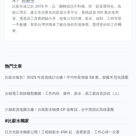
比薪水成立於 2015 年，以「翻轉資訊不對稱」與「薪資透明化」為
核心理念，建立安全匿名的薪資分享平台，累積超過 100 萬名使用
者。透過員工真實經驗分享，收集公司評價、薪水、福利、工時等第
一手數據，幫助台灣求職者了解自身的市場身價，選擇更好的工作機
會。
熱門文章
比薪水報告》2025 年薪資統計出爐！平均年薪突破 58 萬，卻藏 K 型化隱憂
台積電工程師種類圖鑑：工作內容、條件、薪水，員工親自告訴你（上）
六都薪資地圖出爐！台南薪水物價 CP 值奪冠，台中買房比高雄還難
#比薪水獨家
日月光薪水獨家公開！工程師薪水 45K 起，真實薪資、工作心得一次看