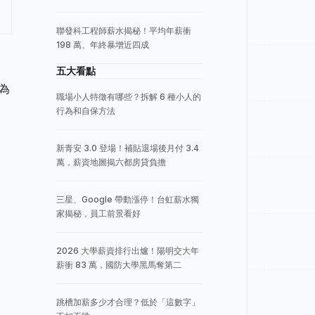
聯發科工程師薪水揭秘！平均年薪衝
198 萬、年終暴增近四成
五大看點
為
職場小人特徵有哪些？拆解 6 種小人的
行為和自保方法
新青安 3.0 登場！補貼退場後月付 3.4
萬，薪資地圖揭六都房貸負擔
三星、Google 帶動漲停！台虹薪水獨
家揭秘，員工前景看好
2026 大學薪資排行出爐！陽明交大年
薪衝 83 萬，國防大學黑馬奪第二
跳槽加薪多少才合理？低於「這數字」