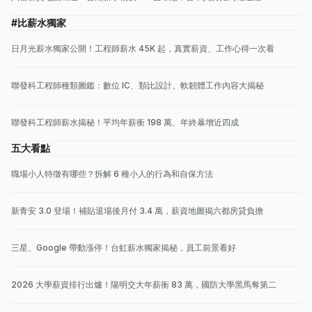
#比薪水獨家
日月光薪水獨家公開！工程師薪水 45K 起，真實薪資、工作心得一次看
聯發科工程師種類圖鑑：數位 IC、類比設計、軟韌體工作內容大揭秘
聯發科工程師薪水揭秘！平均年薪衝 198 萬、年終暴增近四成
五大看點
職場小人特徵有哪些？拆解 6 種小人的行為和自保方法
新青安 3.0 登場！補貼退場後月付 3.4 萬，薪資地圖揭六都房貸負擔
三星、Google 帶動漲停！台虹薪水獨家揭秘，員工前景看好
2026 大學薪資排行出爐！陽明交大年薪衝 83 萬，國防大學黑馬奪第二