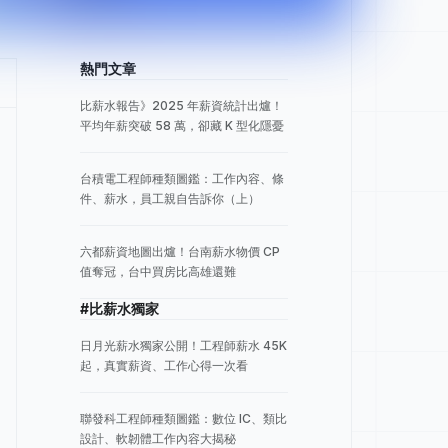
熱門文章
比薪水報告》2025 年薪資統計出爐！
平均年薪突破 58 萬，卻藏 K 型化隱憂
台積電工程師種類圖鑑：工作內容、條
件、薪水，員工親自告訴你（上）
六都薪資地圖出爐！台南薪水物價 CP
值奪冠，台中買房比高雄還難
#比薪水獨家
日月光薪水獨家公開！工程師薪水 45K
起，真實薪資、工作心得一次看
聯發科工程師種類圖鑑：數位 IC、類比
設計、軟韌體工作內容大揭秘