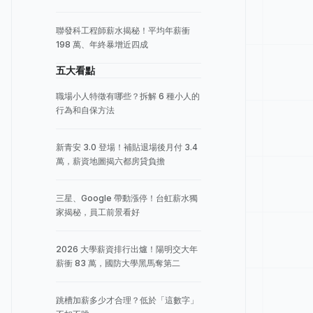
聯發科工程師薪水揭秘！平均年薪衝
198 萬、年終暴增近四成
五大看點
職場小人特徵有哪些？拆解 6 種小人的
行為和自保方法
新青安 3.0 登場！補貼退場後月付 3.4
萬，薪資地圖揭六都房貸負擔
三星、Google 帶動漲停！台虹薪水獨
家揭秘，員工前景看好
2026 大學薪資排行出爐！陽明交大年
薪衝 83 萬，國防大學黑馬奪第二
跳槽加薪多少才合理？低於「這數字」