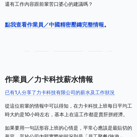
還有工作內容跟前輩苦口婆心的建議嗎？
點我查看作業員／中國精密壓鑄完整情報
。
作業員／力卡科技薪水情報
已有1人分享了力卡科技有限公司的薪水及工作狀況
從這位前輩的情報中可以得知，在力卡科技上班每日平均工
時大約是10小時左右，基本上在這工作都是賣肝拼經濟。
如果要用一句話形容上班的心情是，平常心應該是最貼切的
形容。至於公司內部實際的狀況則是「員工聚餐/旅遊」、