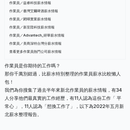
作業員／益睿科技薪水情報
作業員／臺灣艾爾啤酒薪水情報
作業員／閎暉實業薪水情報
作業員／新至陞科技薪水情報
作業員／Advantech_研華薪水情報
作業員／美商深特台灣分薪水情報
查看更多作業員熱門公司薪水情報
作業員是你期待的工作嗎？
那你千萬別錯過，比薪水特別整理的作業員薪水比較懶人
包！
我們為你搜集了過去半年來新北作業員的薪水情報，有34
人分享他們最真實的工作經歷，有11人認為這份工作「 平
常心 」，11人認為「想換工作了」，以下為2022年五月新
北薪水整理報告。