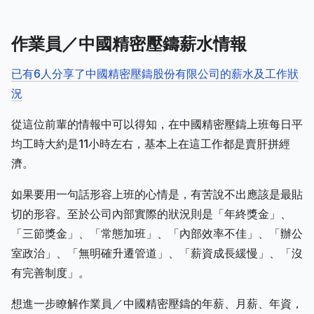
作業員／中國精密壓鑄薪水情報
已有6人分享了中國精密壓鑄股份有限公司的薪水及工作狀
況
從這位前輩的情報中可以得知，在中國精密壓鑄上班每日平
均工時大約是11小時左右，基本上在這工作都是賣肝拼經
濟。
如果要用一句話形容上班的心情是，有苦說不出應該是最貼
切的形容。至於公司內部實際的狀況則是「年終獎金」、
「三節獎金」、「常態加班」、「內部效率不佳」、「辦公
室政治」、「無明確升遷管道」、「薪資成長緩慢」、「沒
有完善制度」。
想進一步瞭解作業員／中國精密壓鑄的年薪、月薪、年資，