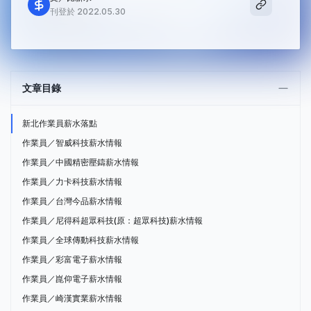
刊登於 2022.05.30
文章目錄
新北作業員薪水落點
作業員／智威科技薪水情報
作業員／中國精密壓鑄薪水情報
作業員／力卡科技薪水情報
作業員／台灣今品薪水情報
作業員／尼得科超眾科技(原：超眾科技)薪水情報
作業員／全球傳動科技薪水情報
作業員／彩富電子薪水情報
作業員／崑仰電子薪水情報
作業員／崎漢實業薪水情報