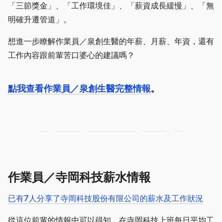
「三節獎金」、「工作環境佳」、「薪資成長緩慢」、「無
明確升遷管道」。
想進一步瞭解作業員／泉創生醫的年薪、月薪、年資，還有
工作內容跟前輩苦口婆心的建議嗎？
點我查看作業員／泉創生醫完整情報
。
作業員／寺岡科技薪水情報
已有7人分享了寺岡科技股份有限公司的薪水及工作狀況
從這位前輩的情報中可以得知，在寺岡科技上班每日平均工