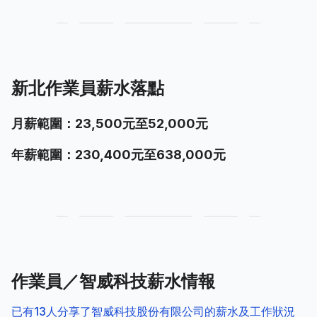
新北作業員薪水落點
月薪範圍：23,500元至52,000元
年薪範圍：230,400元至638,000元
作業員／智威科技薪水情報
已有13人分享了智威科技股份有限公司的薪水及工作狀況