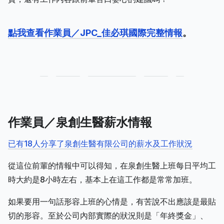
點我查看作業員／JPC_佳必琪國際完整情報
。
作業員／泉創生醫薪水情報
已有18人分享了泉創生醫有限公司的薪水及工作狀況
從這位前輩的情報中可以得知，在泉創生醫上班每日平均工
時大約是8小時左右，基本上在這工作都是常常加班。
如果要用一句話形容上班的心情是，有苦說不出應該是最貼
切的形容。至於公司內部實際的狀況則是「年終獎金」、