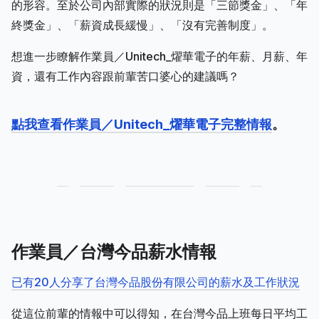
的形容。至於公司內部實際的狀況則是「三節獎金」、「年
終獎金」、「薪資成長緩慢」、「沒有完善制度」。
想進一步瞭解作業員／Unitech_燿華電子的年薪、月薪、年
資，還有工作內容跟前輩苦口婆心的建議嗎？
點我查看作業員／Unitech_燿華電子完整情報
。
作業員／台灣今品薪水情報
已有20人分享了台灣今品股份有限公司的薪水及工作狀況
從這位前輩的情報中可以得知，在台灣今品上班每日平均工