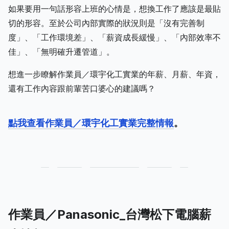
如果要用一句話形容上班的心情是，想換工作了應該是最貼
切的形容。至於公司內部實際的狀況則是「沒有完善制
度」、「工作環境差」、「薪資成長緩慢」、「內部效率不
佳」、「無明確升遷管道」。
想進一步瞭解作業員／環宇化工實業的年薪、月薪、年資，
還有工作內容跟前輩苦口婆心的建議嗎？
點我查看作業員／環宇化工實業完整情報
。
作業員／Panasonic_台灣松下電腦薪