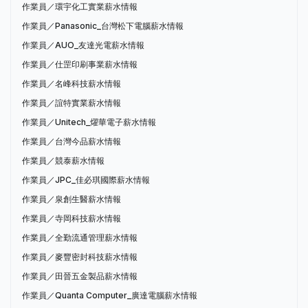
作業員／環宇化工實業薪水情報
作業員／Panasonic_台灣松下電腦薪水情報
作業員／AUO_友達光電薪水情報
作業員／仕罡印刷事業薪水情報
作業員／名峰科技薪水情報
作業員／誼特實業薪水情報
作業員／Unitech_燿華電子薪水情報
作業員／台灣今品薪水情報
作業員／競泰薪水情報
作業員／JPC_佳必琪國際薪水情報
作業員／泉創生醫薪水情報
作業員／寺岡科技薪水情報
作業員／全勤流通管理薪水情報
作業員／麥豐密封科技薪水情報
作業員／田晉五金製品薪水情報
作業員／Quanta Computer_廣達電腦薪水情報