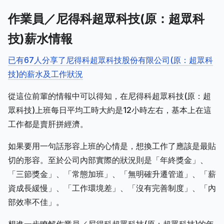
作業員／尼得科超眾科技(原：超眾科
技)薪水情報
已有67人分享了尼得科超眾科技股份有限公司(原：超眾科
技)的薪水及工作狀況
從這位前輩的情報中可以得知，在尼得科超眾科技(原：超
眾科技)上班每日平均工時大約是12小時左右，基本上在這
工作都是賣肝拼經濟。
如果要用一句話形容上班的心情是，想換工作了應該是最貼
切的形容。至於公司內部實際的狀況則是「年終獎金」、
「三節獎金」、「常態加班」、「無明確升遷管道」、「薪
資成長緩慢」、「工作環境差」、「沒有完善制度」、「內
部效率不佳」。