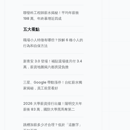
聯發科工程師薪水揭秘！平均年薪衝
198 萬、年終暴增近四成
五大看點
職場小人特徵有哪些？拆解 6 種小人的
行為和自保方法
新青安 3.0 登場！補貼退場後月付 3.4
萬，薪資地圖揭六都房貸負擔
三星、Google 帶動漲停！台虹薪水獨
家揭秘，員工前景看好
2026 大學薪資排行出爐！陽明交大年
薪衝 83 萬，國防大學黑馬奪第二
跳槽加薪多少才合理？低於「這數字」