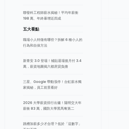
聯發科工程師薪水揭秘！平均年薪衝
198 萬、年終暴增近四成
五大看點
職場小人特徵有哪些？拆解 6 種小人的
行為和自保方法
新青安 3.0 登場！補貼退場後月付 3.4
萬，薪資地圖揭六都房貸負擔
三星、Google 帶動漲停！台虹薪水獨
家揭秘，員工前景看好
2026 大學薪資排行出爐！陽明交大年
薪衝 83 萬，國防大學黑馬奪第二
跳槽加薪多少才合理？低於「這數字」