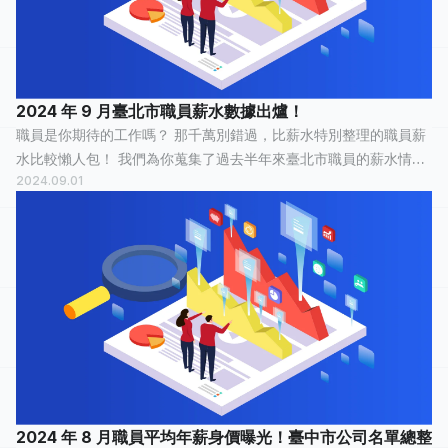
2024 年 9 月臺北市職員薪水數據出爐！
職員是你期待的工作嗎？ 那千萬別錯過，比薪水特別整理的職員薪
水比較懶人包！ 我們為你蒐集了過去半年來臺北市職員的薪水情
2024.09.01
報，有 8 人分享他們最真實的工作經歷，有 4 人認為這份工作「
還算愉快 」，2 人認為...
2024 年 8 月職員平均年薪身價曝光！臺中市公司名單總整