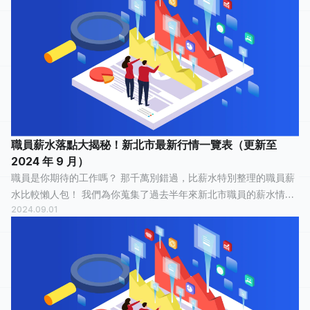
職員薪水落點大揭秘！新北市最新行情一覽表（更新至
2024 年 9 月）
職員是你期待的工作嗎？ 那千萬別錯過，比薪水特別整理的職員薪
水比較懶人包！ 我們為你蒐集了過去半年來新北市職員的薪水情
2024.09.01
報，有 2 人分享他們最真實的工作經歷，有 1 人認為這份工作「 想
換工作了 」，1 人認...