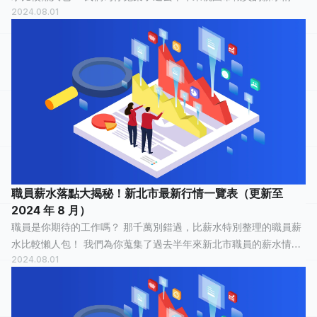
2024.08.01
報，有 32 人分享他們最真實的工作經歷，有 9 人認為這份工作「
想換工作了 」，9 人認...
職員薪水落點大揭秘！新北市最新行情一覽表（更新至
2024 年 8 月）
職員是你期待的工作嗎？ 那千萬別錯過，比薪水特別整理的職員薪
水比較懶人包！ 我們為你蒐集了過去半年來新北市職員的薪水情
2024.08.01
報，有 57 人分享他們最真實的工作經歷，有 21 人認為這份工作「
還算愉快 」，15 人認...