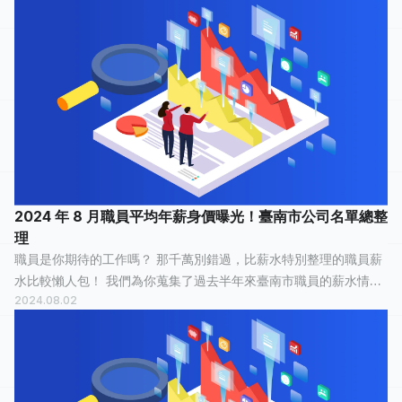
「 還算愉快 」，34 人...
2024 年 8 月職員平均年薪身價曝光！臺南市公司名單總整
理
職員是你期待的工作嗎？ 那千萬別錯過，比薪水特別整理的職員薪
水比較懶人包！ 我們為你蒐集了過去半年來臺南市職員的薪水情
2024.08.02
報，有 19 人分享他們最真實的工作經歷，有 8 人認為這份工作「
還算愉快 」，4 人認為...