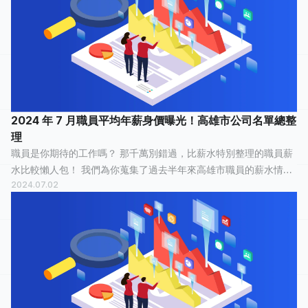
2024 年 7 月職員平均年薪身價曝光！高雄市公司名單總整
理
職員是你期待的工作嗎？ 那千萬別錯過，比薪水特別整理的職員薪
水比較懶人包！ 我們為你蒐集了過去半年來高雄市職員的薪水情
2024.07.02
報，有 40 人分享他們最真實的工作經歷，有 15 人認為這份工作「
平常心 」，9 人認為...