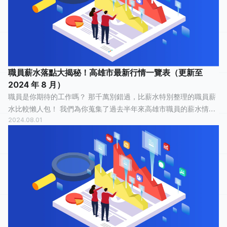
職員薪水落點大揭秘！高雄市最新行情一覽表（更新至
2024 年 8 月）
職員是你期待的工作嗎？ 那千萬別錯過，比薪水特別整理的職員薪
水比較懶人包！ 我們為你蒐集了過去半年來高雄市職員的薪水情
2024.08.01
報，有 24 人分享他們最真實的工作經歷，有 8 人認為這份工作「
平常心 」，7 人認為「...