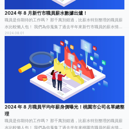
2024 年 8 月新竹市職員薪水數據出爐！
職員是你期待的工作嗎？ 那千萬別錯過，比薪水特別整理的職員薪
水比較懶人包！ 我們為你蒐集了過去半年來新竹市職員的薪水情
2024.08.01
報，有 24 人分享他們最真實的工作經歷，有 8 人認為這份工作「
平常心 」，6 人認為「...
2024 年 8 月職員平均年薪身價曝光！桃園市公司名單總整
理
職員是你期待的工作嗎？ 那千萬別錯過，比薪水特別整理的職員薪
水比較懶人包！ 我們為你蒐集了過去半年來桃園市職員的薪水情