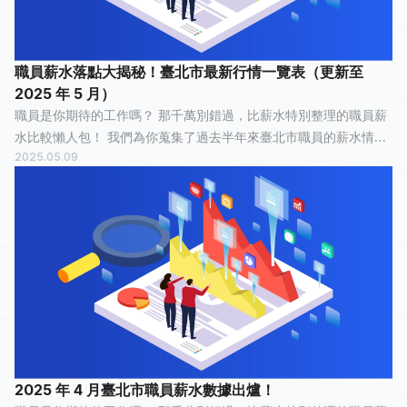
職員薪水落點大揭秘！臺北市最新行情一覽表（更新至
2025 年 5 月）
職員是你期待的工作嗎？ 那千萬別錯過，比薪水特別整理的職員薪
水比較懶人包！ 我們為你蒐集了過去半年來臺北市職員的薪水情
2025.05.09
報，有 46 人分享他們最真實的工作經歷，有 19 人認為這份工作「
非常開心 」，10 人認...
2025 年 4 月臺北市職員薪水數據出爐！