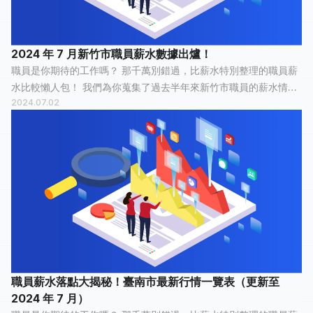
2024 年 7 月新竹市職員薪水數據出爐！
職員是你期待的工作嗎？ 那千萬別錯過，比薪水特別整理的職員薪
水比較懶人包！ 我們為你蒐集了過去半年來新竹市職員的薪水情
2024.07.02
報，有 33 人分享他們最真實的工作經歷，有 13 人認為這份工作「
平常心 」，7 人認為...
職員薪水落點大揭秘！臺南市最新行情一覽表（更新至
2024 年 7 月）