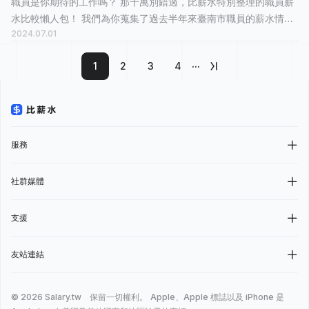
職員是你期待的工作嗎？ 那千萬別錯過，比薪水特別整理的職員薪
水比較懶人包！ 我們為你蒐集了過去半年來臺南市職員的薪水情
2024.07.01
報，有 35 人分享他們最真實的工作經歷，有 12 人認為這份工作「
還算愉快 」，8 人認...
···
1
2
3
4
服務
社群媒體
支援
友站連結
© 2026 Salary.tw 保留一切權利。
Apple、Apple 標誌以及 iPhone 是