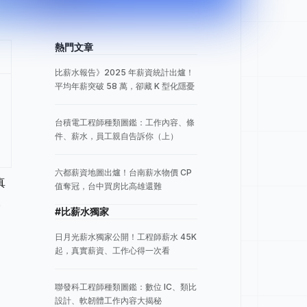
熱門文章
比薪水報告》2025 年薪資統計出爐！
平均年薪突破 58 萬，卻藏 K 型化隱憂
台積電工程師種類圖鑑：工作內容、條
件、薪水，員工親自告訴你（上）
六都薪資地圖出爐！台南薪水物價 CP
真
值奪冠，台中買房比高雄還難
。
#比薪水獨家
日月光薪水獨家公開！工程師薪水 45K
起，真實薪資、工作心得一次看
聯發科工程師種類圖鑑：數位 IC、類比
設計、軟韌體工作內容大揭秘