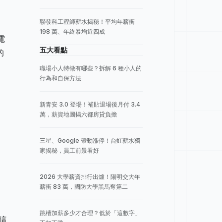
聯發科工程師薪水揭秘！平均年薪衝
198 萬、年終暴增近四成
電
五大看點
的
職場小人特徵有哪些？拆解 6 種小人的
行為和自保方法
新青安 3.0 登場！補貼退場後月付 3.4
萬，薪資地圖揭六都房貸負擔
三星、Google 帶動漲停！台虹薪水獨
家揭秘，員工前景看好
2026 大學薪資排行出爐！陽明交大年
薪衝 83 萬，國防大學黑馬奪第二
跳槽加薪多少才合理？低於「這數字」
這