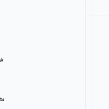
，
這
點