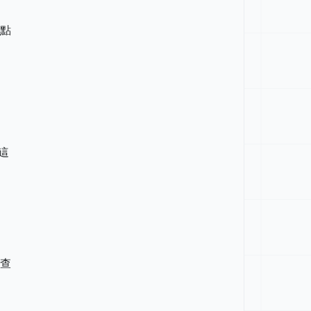
點
這
查