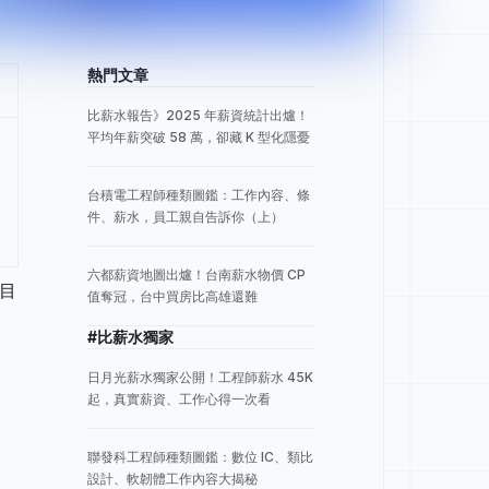
熱門文章
比薪水報告》2025 年薪資統計出爐！
平均年薪突破 58 萬，卻藏 K 型化隱憂
台積電工程師種類圖鑑：工作內容、條
件、薪水，員工親自告訴你（上）
六都薪資地圖出爐！台南薪水物價 CP
，目
值奪冠，台中買房比高雄還難
#比薪水獨家
日月光薪水獨家公開！工程師薪水 45K
起，真實薪資、工作心得一次看
聯發科工程師種類圖鑑：數位 IC、類比
設計、軟韌體工作內容大揭秘