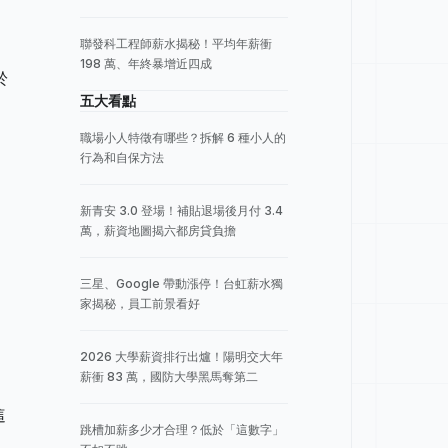
聯發科工程師薪水揭秘！平均年薪衝
198 萬、年終暴增近四成
於
五大看點
職場小人特徵有哪些？拆解 6 種小人的
行為和自保方法
新青安 3.0 登場！補貼退場後月付 3.4
萬，薪資地圖揭六都房貸負擔
三星、Google 帶動漲停！台虹薪水獨
家揭秘，員工前景看好
2026 大學薪資排行出爐！陽明交大年
薪衝 83 萬，國防大學黑馬奪第二
這
跳槽加薪多少才合理？低於「這數字」