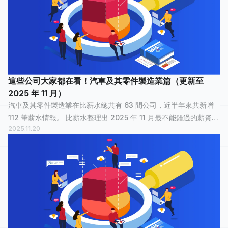
這些公司大家都在看！汽車及其零件製造業篇（更新至
2025 年 11 月）
汽車及其零件製造業在比薪水總共有 63 間公司，近半年來共新增
112 筆薪水情報。 比薪水整理出 2025 年 11 月最不能錯過的薪資情
2025.11.20
報，讓正在物色新工作的大家，可以快速了解汽車及其零件製造業
裡，哪間公司最多人關...