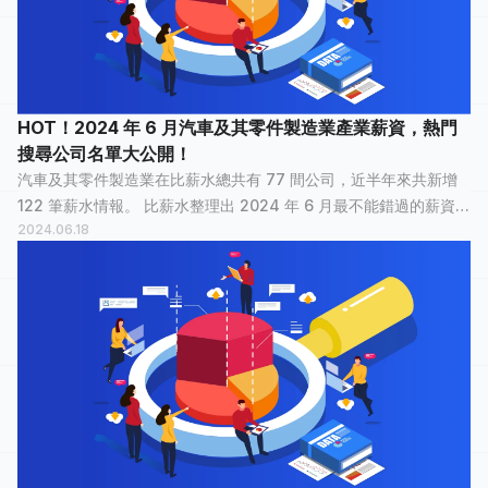
HOT！2024 年 6 月汽車及其零件製造業產業薪資，熱門
搜尋公司名單大公開！
汽車及其零件製造業在比薪水總共有 77 間公司，近半年來共新增
122 筆薪水情報。 比薪水整理出 2024 年 6 月最不能錯過的薪資情
2024.06.18
報，讓正在物色新工作的大家，可以快速了解汽車及其零件製造業
裡，哪間公司最多人關...