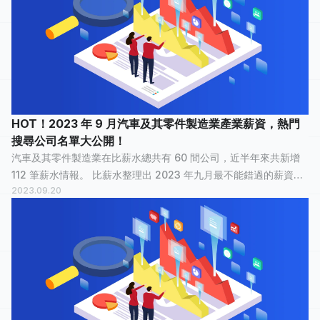
HOT！2023 年 9 月汽車及其零件製造業產業薪資，熱門
搜尋公司名單大公開！
汽車及其零件製造業在比薪水總共有 60 間公司，近半年來共新增
112 筆薪水情報。 比薪水整理出 2023 年九月最不能錯過的薪資情
2023.09.20
報，讓正在物色新工作的大家，可以快速了解汽車及其零件製造業
裡，哪間公司最多人在關...