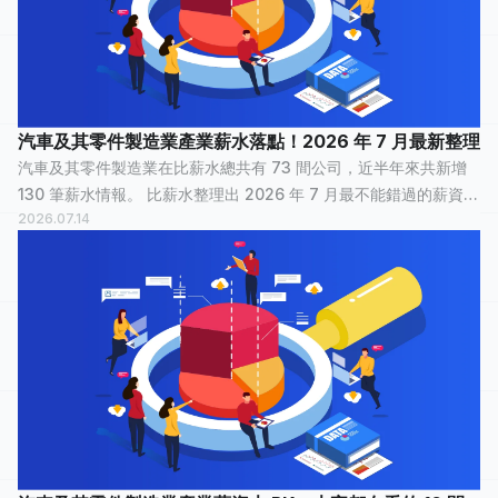
汽車及其零件製造業產業薪水落點！2026 年 7 月最新整理
汽車及其零件製造業在比薪水總共有 73 間公司，近半年來共新增
130 筆薪水情報。 比薪水整理出 2026 年 7 月最不能錯過的薪資情
2026.07.14
報，讓正在物色新工作的大家，可以快速了解汽車及其零件製造業
裡，哪間公司最多人關...