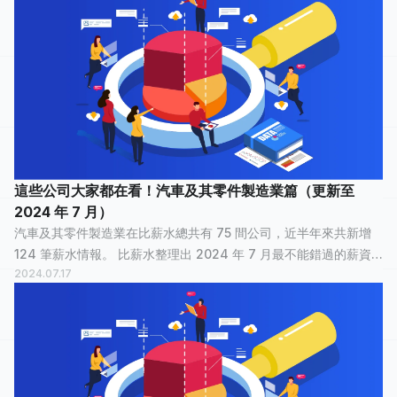
這些公司大家都在看！汽車及其零件製造業篇（更新至
2024 年 7 月）
汽車及其零件製造業在比薪水總共有 75 間公司，近半年來共新增
124 筆薪水情報。 比薪水整理出 2024 年 7 月最不能錯過的薪資
2024.07.17
情報，讓正在物色新工作的大家，可以快速了解汽車及其零件製造
業裡，哪間公司最多人關...