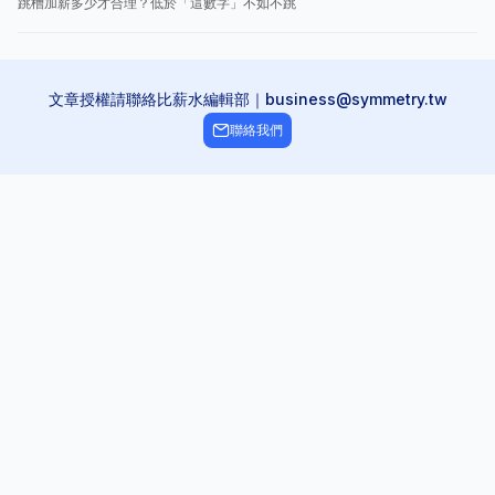
跳槽加薪多少才合理？低於「這數字」不如不跳
文章授權請聯絡比薪水編輯部｜business@symmetry.tw
聯絡我們