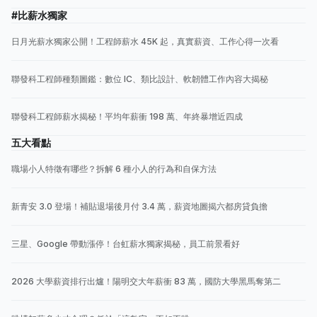
#比薪水獨家
日月光薪水獨家公開！工程師薪水 45K 起，真實薪資、工作心得一次看
聯發科工程師種類圖鑑：數位 IC、類比設計、軟韌體工作內容大揭秘
聯發科工程師薪水揭秘！平均年薪衝 198 萬、年終暴增近四成
五大看點
職場小人特徵有哪些？拆解 6 種小人的行為和自保方法
新青安 3.0 登場！補貼退場後月付 3.4 萬，薪資地圖揭六都房貸負擔
三星、Google 帶動漲停！台虹薪水獨家揭秘，員工前景看好
2026 大學薪資排行出爐！陽明交大年薪衝 83 萬，國防大學黑馬奪第二