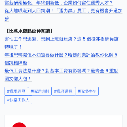
當薪酬兩極化、年終創新低，企業如何留住優秀人才？
從大離職潮到大回鍋潮！「迴力鏢」員工，更有機會升遷加
薪
【比薪水觀點延伸閱讀】
害怕工作想逃避、想到上班就焦慮？這 5 個徵兆提醒你該
轉職了！
年後想轉職但不知道要做什麼？哈佛商業評論教你化解 5
個跳槽障礙
最低工資法是什麼？對基本工資有影響嗎？最齊全 6 重點
圖文懶人包！
#
職場經歷
#
職涯規劃
#
職涯選擇
#
職場生存
#
快樂工作人