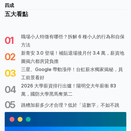
四成
五大看點
職場小人特徵有哪些？拆解 6 種小人的行為和自保
01
方法
新青安 3.0 登場！補貼退場後月付 3.4 萬，薪資地
02
圖揭六都房貸負擔
三星、Google 帶動漲停！台虹薪水獨家揭秘，員
03
工前景看好
2026 大學薪資排行出爐！陽明交大年薪衝 83
04
萬，國防大學黑馬奪第二
05
跳槽加薪多少才合理？低於「這數字」不如不跳