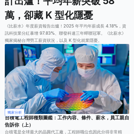
計出爐！平均年薪突破 58
萬，卻藏 K 型化隱憂
《比薪水》年度薪資報告出爐！2025 年平均年薪成長 4.18%，資
訊科技業分紅暴增 97.83%、聯發科連三年蟬聯冠軍。《比薪水》
獨家揭秘台灣勞工薪資狀況，以及 K 型化就業隱憂。
獨家分析
台積電工程師種類圖鑑：工作內容、條件、薪水，員工親自
告訴你（上）
台積電是全球最大的晶圓代工廠，工程師職位也因此分得非常精