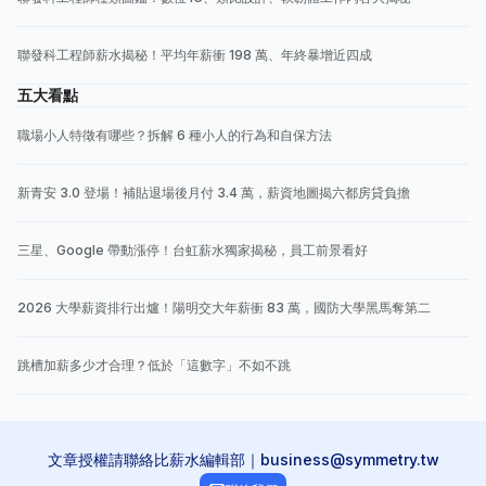
聯發科工程師薪水揭秘！平均年薪衝 198 萬、年終暴增近四成
五大看點
職場小人特徵有哪些？拆解 6 種小人的行為和自保方法
新青安 3.0 登場！補貼退場後月付 3.4 萬，薪資地圖揭六都房貸負擔
三星、Google 帶動漲停！台虹薪水獨家揭秘，員工前景看好
2026 大學薪資排行出爐！陽明交大年薪衝 83 萬，國防大學黑馬奪第二
跳槽加薪多少才合理？低於「這數字」不如不跳
文章授權請聯絡比薪水編輯部｜business@symmetry.tw