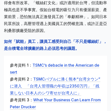
得會有所改革。「螺絲釘文化」或許適用於台灣，但流動率
極高也是不爭事實。假如台積電的吸引力只有優渥薪資、產
業前景，恐怕無法真正激發員工的「奉獻精神」。如同日本
民眾所說，高壓管理遇上美國員工的勞權意識，或許正是亞
利桑那擴廠受阻的原因。
如何「賦能」員工，讓員工感受到自己「不只是螺絲釘」，
是台積電全球擴廠的路上必須思考的議題。
參考資料 1：
TSMC’s debacle in the American de
sert
參考資料 2：
TSMCバブルに沸く熊本“台湾タウン”
に潜入 「台湾人管理職の年収は2350万円」「残
業しない日本人のシワ寄せが台湾人に」
參考資料 3：
What Your Business Can Learn From
Peter Drucker