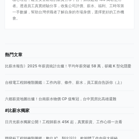
者。透過員工真實經驗分享，收集公司評價、薪水、福利、工時等第
一手數據，幫助台灣求職者了解自身的市場身價，選擇更好的工作機
會。
熱門文章
比薪水報告》2025 年薪資統計出爐！平均年薪突破 58 萬，卻藏 K 型化隱憂
台積電工程師種類圖鑑：工作內容、條件、薪水，員工親自告訴你（上）
六都薪資地圖出爐！台南薪水物價 CP 值奪冠，台中買房比高雄還難
#比薪水獨家
日月光薪水獨家公開！工程師薪水 45K 起，真實薪資、工作心得一次看
聯發科工程師種類圖鑑：數位 IC、類比設計、軟韌體工作內容大揭秘